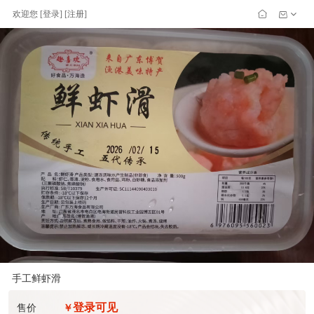
欢迎您
[
登录
] [
注册
]
手工鲜虾滑
登录可见
售价
￥