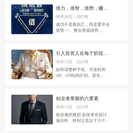
借力，借智，借势，赚钱的三把药
08月20日 · 2025年
成功不是靠自己，而是要学会
借势:一、整合资源借势，很
多赚到钱的人，并不是他能力
有多强，而是他懂得整合资
源，懂得如何借势。千万不要
引入投资人在每个阶段的股权分配
想着什么事都自己做，什么困
难都自己解决，到最后你累的
08月11日 · 2025年
半死也只能是事倍功半。刘备
如何清楚种子轮、天使轮和
他自己本身并不是有多厉害，
AB、CD轮的区别。首先，种
但是整合了诸葛亮、关羽、张
子轮投的是创意，这个阶段的
飞，借身边能人的力，夺得天
项目还只是一个想法，处于萌
下。 二、学会复制，借势赚
芽阶段，其估值不会超过1500
钱最快的途径其实要学会复
创业者掌握的六要素
万，同时出让的股权也不超过
制，而不是一味的创新，你身
20%。天使轮投的是人，主要
08月11日 · 2025年
边有人一年挣100万
看创始团队的结构跟背景。这
创业者的规划 创业者在设计
个阶段的公司已经有了初步的
项目时，特别注意以下六个方
产品和商业模式，估值不会超
面的规划，因为每一个规划的
过3000万，出让10%~25%股
每一步将决定你未来的融资需