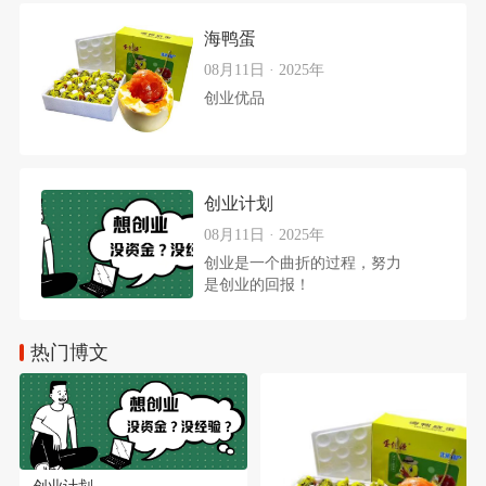
权。这里需要的注意是，种子
求计划，也是成功的关键:1.
轮和天使轮所出让的股权不能
海鸭蛋
创意2.人3.产品4.数据5.规模6.
超过30%，否则将直接丢失公
利润​创业者如果是股权融资那
08月11日 · 2025年
司的控
么每一个要点将设计好项目实
创业优品
施计划及股权分配比例，否则
整个项目实施很难成功。
创业计划
08月11日 · 2025年
创业是一个曲折的过程，努力
是创业的回报！
热门博文