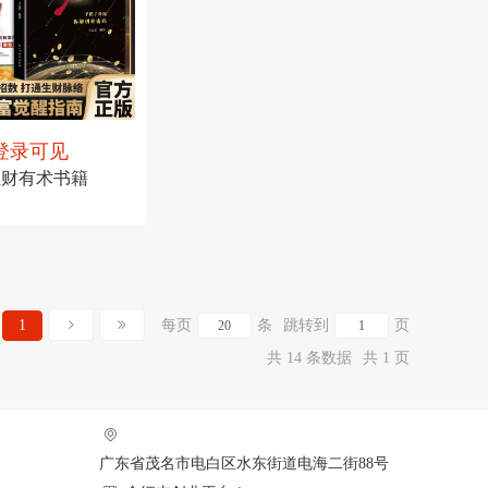
登录可见
业有招 生财有术书籍
可见
1
每页
条
跳转到
页
共 14 条数据
共 1 页
广东省茂名市电白区水东街道电海二街88号