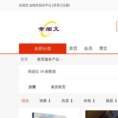
欢迎您
金细支创业平台
[
登录
] [
注册
]
首页
会员
博文
全部分类
首页
教育服务产品
筛选出
14
条数据
分类
素质教育
综合
销量
热度
价格
最新