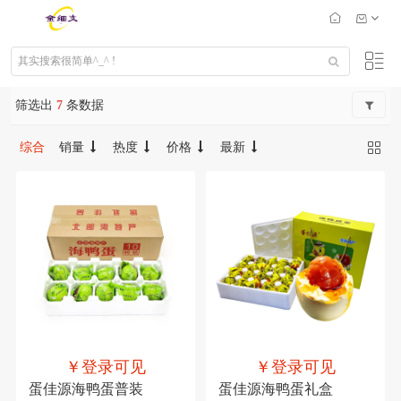
筛选出
7
条数据
综合
销量
热度
价格
最新
￥登录可见
￥登录可见
蛋佳源海鸭蛋普装
蛋佳源海鸭蛋礼盒