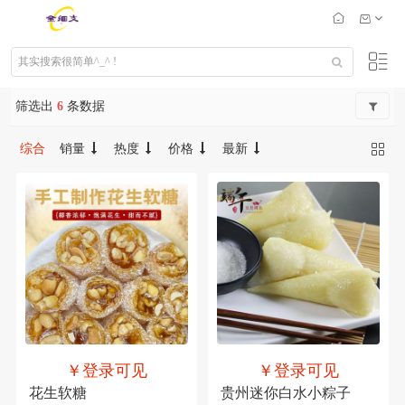
筛选出
6
条数据
综合
销量
热度
价格
最新
￥登录可见
￥登录可见
花生软糖
贵州迷你白水小粽子